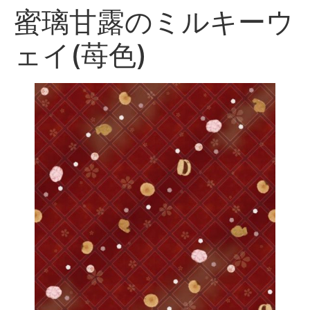
蜜璃甘露のミルキーウ
ェイ(苺色)