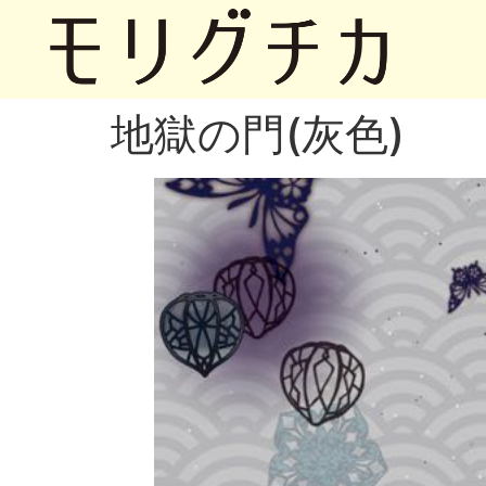
地獄の門(灰色)