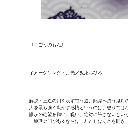
《じごくのもん》
イメージソング：月光／鬼束ちひろ
解説：三途の川を表す青海波、此岸へ誘う鬼灯
人を最も強く動かす感情というのは、怒りでは
誰かの絶望を願い、呪い、絶対に許さないとい
「地獄の門があるならば、わたしはそれを開き