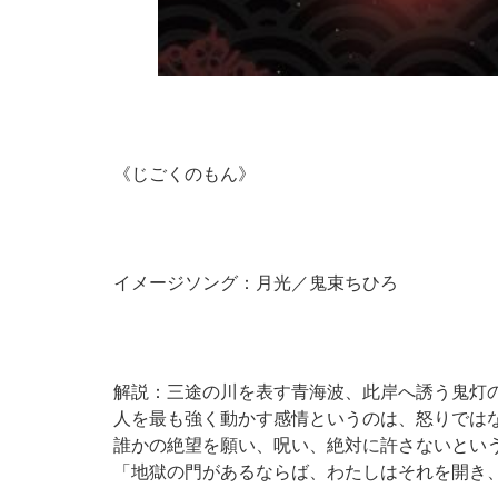
《じごくのもん》
イメージソング：月光／鬼束ちひろ
解説：三途の川を表す青海波、此岸へ誘う鬼灯
人を最も強く動かす感情というのは、怒りでは
誰かの絶望を願い、呪い、絶対に許さないとい
「地獄の門があるならば、わたしはそれを開き