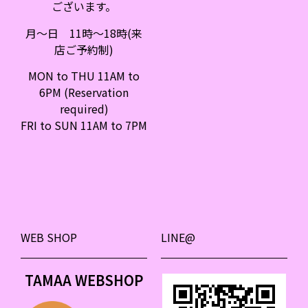
ございます。
月〜日 11時〜18時(来
店ご予約制)
MON to THU 11AM to
6PM (Reservation
required)
FRI to SUN 11AM to 7PM
WEB SHOP
LINE@
TAMAA WEBSHOP