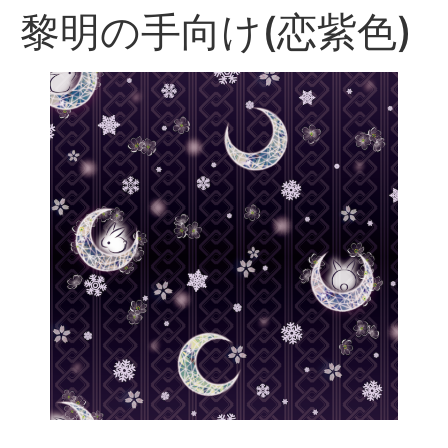
黎明の手向け(恋紫色)