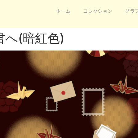
ホーム
コレクション
グラ
へ(暗紅色)