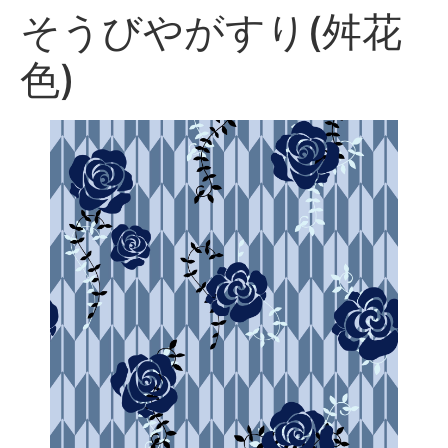
そうびやがすり(舛花
色)