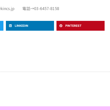
ncs.jp 電話→03-6457-8158
LINKEDIN
PINTEREST